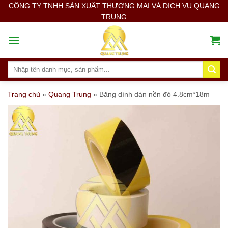
Skip
CÔNG TY TNHH SẢN XUẤT THƯƠNG MẠI VÀ DỊCH VỤ QUANG
TRUNG
to
content
Search
for:
Trang chủ
»
Quang Trung
»
Băng dính dán nền đỏ 4.8cm*18m