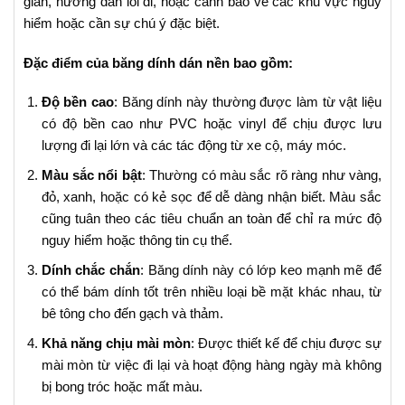
gian, hướng dẫn lối đi, hoặc cảnh báo về các khu vực nguy
hiểm hoặc cần sự chú ý đặc biệt.
Đặc điểm của băng dính dán nền bao gồm:
Độ bền cao
: Băng dính này thường được làm từ vật liệu
có độ bền cao như PVC hoặc vinyl để chịu được lưu
lượng đi lại lớn và các tác động từ xe cộ, máy móc.
Màu sắc nổi bật
: Thường có màu sắc rõ ràng như vàng,
đỏ, xanh, hoặc có kẻ sọc để dễ dàng nhận biết. Màu sắc
cũng tuân theo các tiêu chuẩn an toàn để chỉ ra mức độ
nguy hiểm hoặc thông tin cụ thể.
Dính chắc chắn
: Băng dính này có lớp keo mạnh mẽ để
có thể bám dính tốt trên nhiều loại bề mặt khác nhau, từ
bê tông cho đến gạch và thảm.
Khả năng chịu mài mòn
: Được thiết kế để chịu được sự
mài mòn từ việc đi lại và hoạt động hàng ngày mà không
bị bong tróc hoặc mất màu.