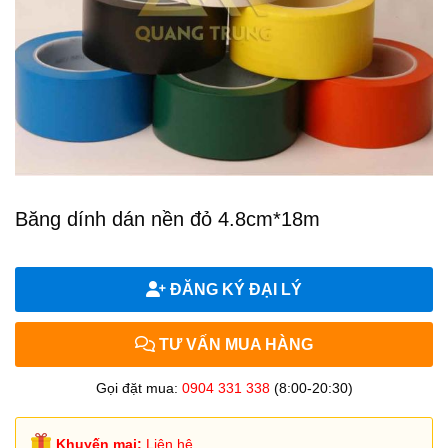
Băng dính dán nền đỏ 4.8cm*18m
ĐĂNG KÝ ĐẠI LÝ
TƯ VẤN MUA HÀNG
Gọi đặt mua:
0904 331 338
(8:00-20:30)
Khuyến mại:
Liên hệ