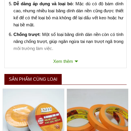
Dễ dàng áp dụng và loại bỏ
: Mặc dù có độ bám dính
cao, nhưng nhiều loại băng dính dán nền cũng được thiết
kế để có thể loại bỏ mà không để lại dấu vết keo hoặc hư
hại bề mặt.
Chống trượt
: Một số loại băng dính dán nền còn có tính
năng chống trượt, giúp ngăn ngừa tai nạn trượt ngã trong
môi trường làm việc.
Băng dính dán nền thường được sử dụng trong các hệ
Xem thêm
thống quản lý an toàn và 5S để giúp tổ chức không gian làm
việc một cách hiệu quả và an toàn. Khi lựa chọn băng dính
SẢN PHẨM CÙNG LOẠI
dán nền, bạn nên xem xét đến môi trường sử dụng, yêu cầu
về độ bền, và các tiêu chuẩn an toàn cần tuân thủ.