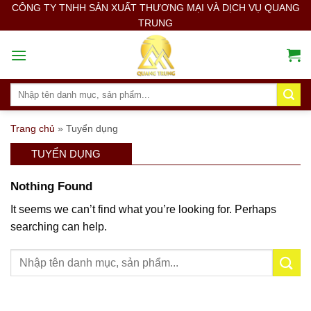
Skip
CÔNG TY TNHH SẢN XUẤT THƯƠNG MẠI VÀ DỊCH VỤ QUANG
TRUNG
to
content
Search
for:
Trang chủ
»
Tuyển dụng
TUYỂN DỤNG
Nothing Found
It seems we can’t find what you’re looking for. Perhaps
searching can help.