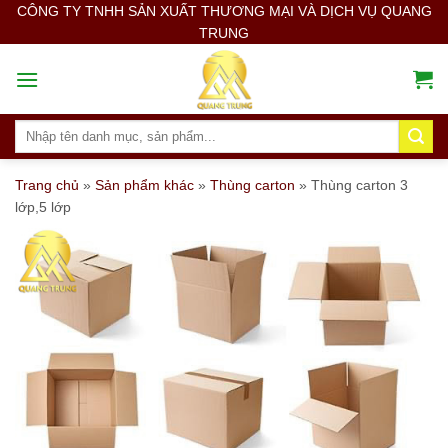
Skip
CÔNG TY TNHH SẢN XUẤT THƯƠNG MẠI VÀ DỊCH VỤ QUANG
TRUNG
to
content
Search
for:
Trang chủ
»
Sản phẩm khác
»
Thùng carton
»
Thùng carton 3
lớp,5 lớp