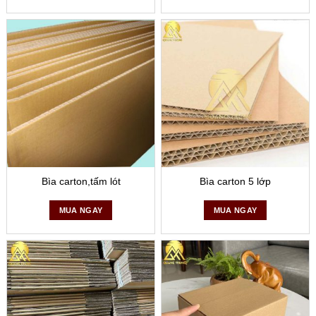
Thanh Nẹp Góc (Paper Corner Protector):
Thanh Nẹp Góc:
Là các thanh được làm từ giấy cứng
hoặc carton, có hình dạng L, được sử dụng để bảo vệ
các góc và cạnh của hàng hóa khi đóng gói và vận
chuyển. Chúng giúp tăng cường độ cứng cho góc và
cạnh của thùng carton, giảm thiểu tổn thất do va đập.
Các loại thùng carton và phụ kiện này đều có vai trò quan
trọng trong việc đảm bảo hàng hóa được bảo quản và vận
chuyển an toàn, giảm thiểu rủi ro hư hỏng và mất mát.
Bìa carton,tấm lót
Bìa carton 5 lớp
MUA NGAY
MUA NGAY