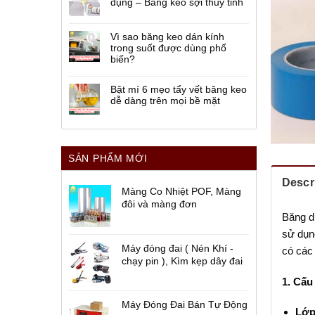
dụng – Băng keo sợi thủy tinh
Vì sao băng keo dán kính
trong suốt được dùng phổ
biến?
Bật mí 6 mẹo tẩy vết băng keo
dễ dàng trên mọi bề mặt
SẢN PHẨM MỚI
Descr
Màng Co Nhiệt POF, Màng
đôi và màng đơn
Băng dí
sử dụn
Máy đóng đai ( Nén Khí -
có các 
chạy pin ), Kìm kẹp dây đai
1. Cấu
Máy Đóng Đai Bán Tự Động
Lớp