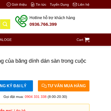
Giới thiệu
Tin tức
Tuyển Dụng
Liên hệ
Hotline hỗ trợ khách hàng
0936.766.399
TALOGE
Cart
g của băng dính dán sàn trong cuộc
G KÝ ĐẠI LÝ
TƯ VẤN MUA HÀNG
Gọi đặt mua:
0904 331 338
(8:00-20:30)
ến mại:
Liên hệ