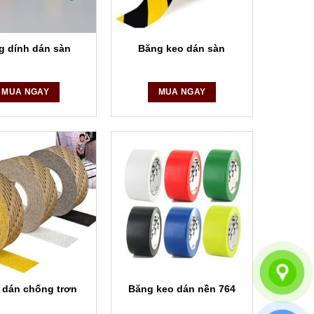
g dính dán sàn
Băng keo dán sàn
MUA NGAY
MUA NGAY
 dán chống trơn
Băng keo dán nền 764