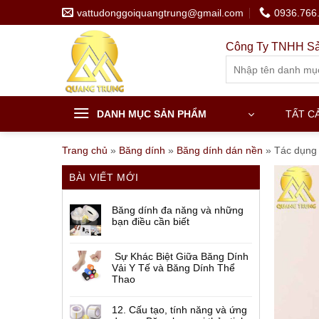
Skip
vattudonggoiquangtrung@gmail.com
0936.766
to
content
Công Ty TNHH Sả
Search
for:
DANH MỤC SẢN PHẨM
TẤT C
Trang chủ
»
Băng dính
»
Băng dính dán nền
»
Tác dụng 
BÀI VIẾT MỚI
Băng dính đa năng và những
bạn điều cần biết
Sự Khác Biệt Giữa Băng Dính
Vải Y Tế và Băng Dính Thể
Thao
12. Cấu tạo, tính năng và ứng