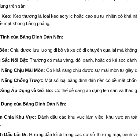
ụng trên sàn.
 Keo:
Keo thường là loại keo acrylic hoặc cao su tự nhiên có khả nă
bề mặt không bằng phẳng.
 Tính của Băng Dính Dán Nền:
Bền:
Chịu được lưu lượng đi bộ và xe cộ di chuyển qua lại mà không 
 Sắc Nổi Bật:
Thường có màu vàng, đỏ, xanh, hoặc có kẻ sọc cảnh 
 Năng Chịu Mài Mòn:
Có khả năng chịu được sự mài mòn từ giày dé
 Năng Chống Trượt:
Một số loại băng dính dán nền có bề mặt chốn
Dàng Áp Dụng và Gỡ Bỏ:
Có thể dễ dàng áp dụng lên sàn và tháo g
 Dụng của Băng Dính Dán Nền:
n Chia Khu Vực:
Đánh dấu các khu vực làm việc, khu vực an to
.
h Dấu Lối Đi:
Hướng dẫn lối đi trong các cơ sở thương mại, bệnh vi