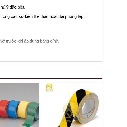
ú ý đặc biệt.
rong các sự kiện thể thao hoặc tại phòng tập.
ỡ trước khi áp dụng băng dính.
ng bóng khí và nếp gấp, điều này có thể làm giảm độ
nh năng và độ rõ ràng của dấu hiệu.
àn tại nơi làm việc, đồng thời cung cấp một giải pháp