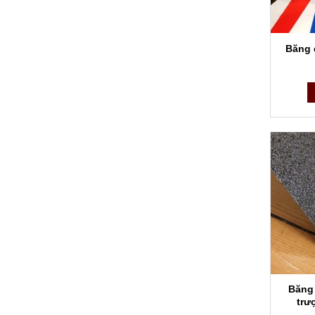
Băng 
Băng
trư