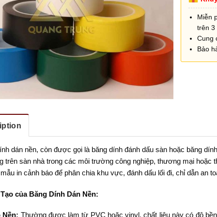
Miễn 
trên 3 
Cung 
Bảo h
iption
nh dán nền, còn được gọi là băng dính đánh dấu sàn hoặc băng dính c
g trên sàn nhà trong các môi trường công nghiệp, thương mại hoặc t
mẫu in cảnh báo để phân chia khu vực, đánh dấu lối đi, chỉ dẫn an t
 Tạo của Băng Dính Dán Nền:
 Nền:
Thường được làm từ PVC hoặc vinyl, chất liệu này có độ bền 