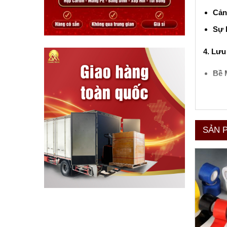
Cản
Sự 
4. Lưu
Bề 
Áp 
bền 
Tha
SẢN 
Băng dí
linh ho