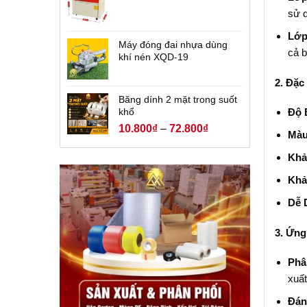
sử d
Lớp
Máy đóng đai nhựa dùng
cả 
khí nén XQD-19
2. Đặc
Băng dính 2 mặt trong suốt
khổ
Độ 
10.800
₫
–
72.800
₫
Màu
Khả
Khả
Dễ 
3. Ứng
Phâ
xuất
Đán