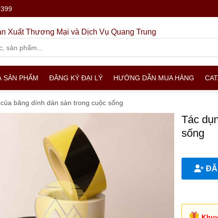
.399
n Xuất Thương Mại và Dịch Vụ Quang Trung
Ả SẢN PHẨM
ĐĂNG KÝ ĐẠI LÝ
HƯỚNG DẪN MUA HÀNG
CA
của băng dính dán sàn trong cuộc sống
Tác dụn
sống
ĐĂN
Khuy