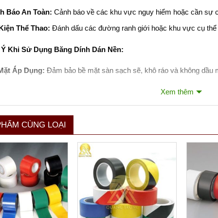
h Báo An Toàn:
Cảnh báo về các khu vực nguy hiểm hoặc cần sự ch
Kiện Thể Thao:
Đánh dấu các đường ranh giới hoặc khu vực cụ thể t
 Ý Khi Sử Dụng Băng Dính Dán Nền:
Mặt Áp Dụng:
Đảm bảo bề mặt sàn sạch sẽ, khô ráo và không dầu m
Dụng Đúng Cách:
Áp dụng băng dính một cách cẩn thận để tránh bo
Xem thêm
và tính thẩm mỹ.
y Thế Định Kỳ:
Kiểm tra và thay thế băng dính định kỳ để đảm bảo tí
PHẨM CÙNG LOẠI
nh dán nền là một công cụ hữu ích trong việc duy trì trật tự và an to
ạt và dễ dàng triển khai cho việc quản lý không gian.