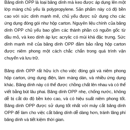
Băng dính OPP là loại băng dính mà keo được áp dụng lên một
lớp màng chủ yếu là polypropylene. Sản phẩm này có độ bền
cao với sức dính mạnh mẽ, chủ yếu được sử dụng cho các
ứng dụng đóng gói như hộp carton. Nguyên liệu chính của băng
dính OPP chủ yếu bao gồm các thành phần có nguồn gốc từ
dầu mỏ, và keo dính áp lực acrylic có mùi khá đặc trưng. Sức
dính mạnh mẽ của băng dính OPP đảm bảo rằng hộp carton
được niêm phong một cách chắc chắn trong quá trình vận
chuyển và lưu trữ.
Băng dính OPP rất hữu ích cho việc đóng gói và niêm phong
hộp carton, ứng dụng điện, làm màng dán, và nhiều ứng dụng
khác. Băng dính này có thể được chồng chất lên nhau và có thể
viết bằng bút lâu phai. Băng dính OPP nhẹ, chống nước, không
dễ bị cắt do độ bền kéo cao, và có hiệu suất niêm phong tốt.
Băng dính OPP được sử dụng tốt nhất với máy cắt băng dính
OPP để làm cho việc cắt băng dính dễ dàng hơn, tránh lãng phí
băng dính và tiết kiệm thời gian.