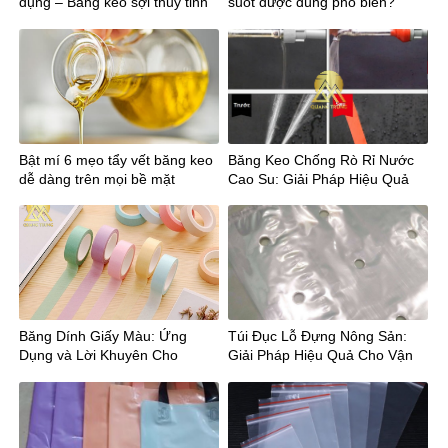
dụng – Băng keo sợi thủy tinh
suốt được dùng phổ biến?
Bật mí 6 mẹo tẩy vết băng keo
Băng Keo Chống Rò Rỉ Nước
dễ dàng trên mọi bề mặt
Cao Su: Giải Pháp Hiệu Quả
Cho Công Trình Xây Dựng
Băng Dính Giấy Màu: Ứng
Túi Đục Lỗ Đựng Nông Sản:
Dụng và Lời Khuyên Cho
Giải Pháp Hiệu Quả Cho Vận
Người Tiêu Dùng
Chuyển và Bảo Quản