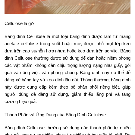
Cellulose là gì?
Băng dính Cellulose là một loại băng dính được làm từ màng
acetate cellulose trong suốt hoặc mờ, được phủ một lớp keo
dựa trên cao su/hỗn hợp nhựa hoặc keo dựa trên acrylic. Băng
dính Cellulose thường được sử dụng để dán hoặc niêm phong
các vật phẩm không cần chịu trọng lượng nặng như giấy, gói
quà và công việc văn phòng chung. Băng dính này có thể dễ
dàng xé bằng tay và keo dính lâu dài. Thông thường, băng dính
này được cung cấp kèm theo bộ phân phối riêng biệt, giúp
người dùng dễ dàng sử dụng, giảm thiểu lãng phí và tăng
cường hiệu quả.
Thành Phần và Ứng Dụng của Băng Dính Cellulose
Băng dính Cellulose thường sử dụng các thành phần tự nhiên
như gỗ, cao su tự nhiên, nhựa tự nhiên và hạt giấy tái chế. Do