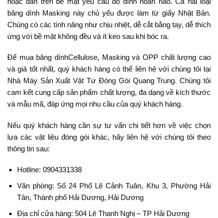
hoặc dán trên bề mặt yêu cầu độ dính hoàn hảo. Cả hai loại
băng dính Masking này chủ yếu được làm từ giấy Nhật Bản.
Chúng có các tính năng như chịu nhiệt, dễ cắt bằng tay, dễ thích
ứng với bề mặt không đều và ít keo sau khi bóc ra.
Để mua băng dínhCellulose, Masking và OPP chất lượng cao
và giá tốt nhất, quý khách hàng có thể liên hệ với chúng tôi tại
Nhà Máy Sản Xuất Vật Tư Đóng Gói Quang Trung. Chúng tôi
cam kết cung cấp sản phẩm chất lượng, đa dạng về kích thước
và mẫu mã, đáp ứng mọi nhu cầu của quý khách hàng.
Nếu quý khách hàng cần sự tư vấn chi tiết hơn về việc chọn
lựa các vật liệu đóng gói khác, hãy liên hệ với chúng tôi theo
thông tin sau:
Hotline: 0904331338
Văn phòng: Số 24 Phố Lê Cảnh Tuân, Khu 3, Phường Hải
Tân, Thành phố Hải Dương, Hải Dương
Địa chỉ cửa hàng: 504 Lê Thanh Nghị – TP Hải Dương