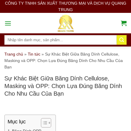
Skip
CÔNG TY TNHH SẢN XUẤT THƯƠNG MẠI VÀ DỊCH VỤ QUANG
TRUNG
to
content
Search
for:
Trang chủ
»
Tin tức
»
Sự Khác Biệt Giữa Băng Dính Cellulose,
Masking và OPP: Chọn Lựa Đúng Băng Dính Cho Nhu Cầu Của
Bạn
Sự Khác Biệt Giữa Băng Dính Cellulose,
Masking và OPP: Chọn Lựa Đúng Băng Dính
Cho Nhu Cầu Của Bạn
Mục lục