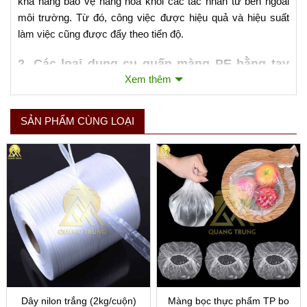
khả năng bảo vệ hàng hóa khỏi các tác nhân từ bên ngoài
môi trường. Từ đó, công việc được hiệu quả và hiệu suất
làm việc cũng được đẩy theo tiến độ.
2. Các loại dụng cụ quấn màng PE bằng tay
có trên thị trường
Xem thêm
Dụng cụ quấn màng PE tay cầm
Xem thêm
SẢN PHẨM CÙNG LOẠI
Dây nilon trắng (2kg/cuộn)
Màng bọc thực phẩm TP bo