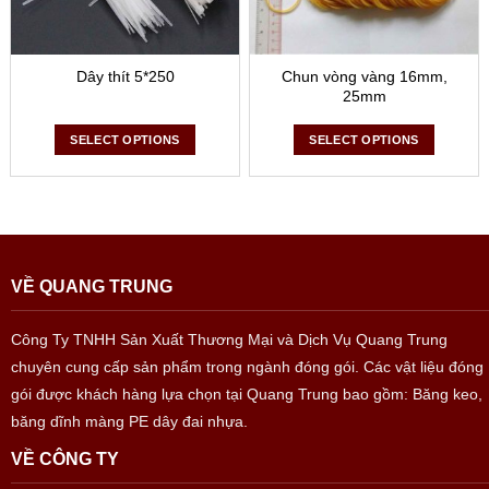
Dây thít 5*250
Chun vòng vàng 16mm,
Dụng cụ quấn màng PE cán dài
25mm
SELECT OPTIONS
SELECT OPTIONS
Dụng cụ này chỉ dùng cho các kiện hàng kích thước quá
khổ, các kiện hàng cao quá tầm không thể sử dụng các
dụng cụ quấn màng thông thường.
3. Những tính năng của dụng cụ quấn màng
PE mang lại
VỀ QUANG TRUNG
Dụng cụ quấn màng PE được sử dụng trong tất cả các công
việc đóng gói và vận chuyển sản phẩm và hàng hóa bởi
Công Ty TNHH Sản Xuất Thương Mại và Dịch Vụ Quang Trung
những tính năng vượt trội của loại dụng cụ quấn màng PE
chuyên cung cấp sản phẩm trong ngành đóng gói. Các vật liệu đóng
này:
gói được khách hàng lựa chọn tại Quang Trung bao gồm: Băng keo,
băng dĩnh màng PE dây đai nhựa.
– Tuổi thọ của dụng cụ quấn màng PE cao.
VỀ CÔNG TY
– Tiết kiệm được sức lao động, thời gian trong việc thao tác