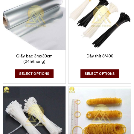
Dụng cụ bàn quấn màng PE là sản phẩm giúp thao tác quấn
màng PE cực kỳ nhanh, tăng năng suất công việc và giảm
thiểu sức lao động.
Dụng cụ quấn màng PE cán dài
Giấy bạc 3mx30cm
Dây thít 8*400
(24h/thùng)
SELECT OPTIONS
SELECT OPTIONS