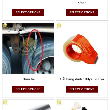
chun
SELECT OPTIONS
SELECT OPTIONS
Dụng cụ quấn màng PE tay cầm
Chun tải
Cắt băng dính 100ya, 200ya
Dụng cụ có tay cầm chắc chắn, dùng để sử dụng được cho
cuộn PE kích thước lớn, cuộn hàng kích thước vừa và lớn
SELECT OPTIONS
SELECT OPTIONS
thuận tiện, dễ dàng.
Dụng cụ quấn màng PE bàn xoay