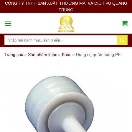
Skip
CÔNG TY TNHH SẢN XUẤT THƯƠNG MẠI VÀ DỊCH VỤ QUANG
TRUNG
to
content
Search
for:
Trang chủ
»
Sản phẩm khác
»
Khác
»
Dụng cụ quấn màng PE