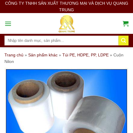
Skip
CÔNG TY TNHH SẢN XUẤT THƯƠNG MẠI VÀ DỊCH VỤ QUANG
TRUNG
to
content
Search
for:
Trang chủ
»
Sản phẩm khác
»
Túi PE, HDPE, PP, LDPE
»
Cuộn
Nilon