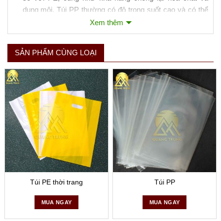
dung môi. Túi PP thường có độ trong suốt cao và có thể
chịu được nhiệt độ cao hơn mà không bị biến dạng.
Xem thêm
Ứng Dụng:
Túi PP thường được sử dụng trong bao bì
thực phẩm có thể tái sử dụng, bao bì sản phẩm điện tử
SẢN PHẨM CÙNG LOẠI
và dược phẩm, cũng như trong sản xuất túi dệt để đựng
hàng hóa nặng như gạo, phân bón.
Mỗi loại túi này có những ưu và nhược điểm riêng, và việc
lựa chọn loại túi nào phụ thuộc vào yêu cầu cụ thể của sản
phẩm cần đóng gói. Ví dụ, túi HDPE thường được chọn cho
các sản phẩm cần độ bền cao và khả năng chịu lực tốt,
trong khi túi LDPE thích hợp cho các sản phẩm cần độ mềm
dẻo và độ trong suốt. Túi PP thì thích hợp cho các ứng dụng
cần đến độ cứng và khả năng chịu nhiệt cao hơn.
Túi PE thời trang
Túi PP
MUA NGAY
MUA NGAY