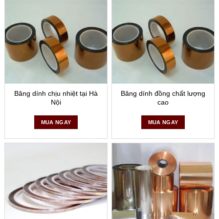
lượng cao, đáp ứng mọi yêu cầu của khách hàng với giá cả
cạnh tranh và dịch vụ hậu mãi chu đáo. Hãy liên hệ với
chúng tôi để được tư vấn và hỗ trợ tốt nhất!
Băng dính chịu nhiệt tại Hà
Băng dính đồng chất lượng
Nội
cao
MUA NGAY
MUA NGAY