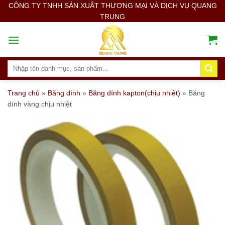
Skip
CÔNG TY TNHH SẢN XUẤT THƯƠNG MẠI VÀ DỊCH VỤ QUANG
TRUNG
to
content
Search
for:
Trang chủ
»
Băng dính
»
Băng dính kapton(chịu nhiệt)
»
Băng
dính vàng chịu nhiệt