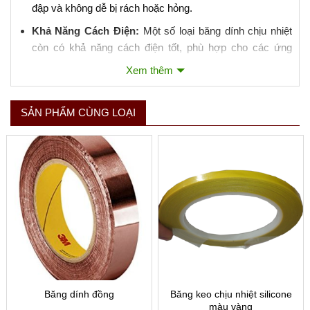
đập và không dễ bị rách hoặc hỏng.
Khả Năng Cách Điện:
Một số loại băng dính chịu nhiệt
còn có khả năng cách điện tốt, phù hợp cho các ứng
dụng điện tử.
Xem thêm
3. Ứng Dụng của Băng Dính Chịu Nhiệt:
SẢN PHẨM CÙNG LOẠI
Ngành Điện Tử:
Sử dụng trong việc bảo vệ linh kiện khi
hàn, lắp ráp mạch điện tử.
Ngành Ô Tô:
Dùng để bảo vệ các bộ phận trong quá
trình sơn tĩnh điện hoặc xử lý nhiệt.
Sản Xuất:
Niêm phong hoặc cách nhiệt trong các quá
trình sản xuất đòi hỏi nhiệt độ cao.
Gia Dụng:
Có thể sử dụng trong việc sửa chữa tạm thời
các vật dụng chịu nhiệt như lò nướng, bếp điện.
4. Hướng Dẫn Sử Dụng:
Băng dính đồng
Băng keo chịu nhiệt silicone
màu vàng