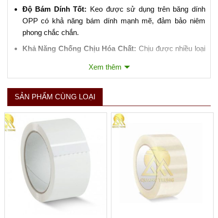
Độ Bám Dính Tốt:
Keo được sử dụng trên băng dính
OPP có khả năng bám dính mạnh mẽ, đảm bảo niêm
phong chắc chắn.
Khả Năng Chống Chịu Hóa Chất:
Chịu được nhiều loại
hóa chất và không dễ bị ảnh hưởng bởi dầu mỡ.
Xem thêm
3. Ứng Dụng của Băng Dính Đóng Gói OPP:
SẢN PHẨM CÙNG LOẠI
Niêm Phong Hộp Carton:
Là ứng dụng phổ biến nhất,
giúp đảm bảo hàng hóa không bị mở ra trong quá trình
vận chuyển.
Đóng Gói Sản Phẩm:
Bảo vệ sản phẩm khỏi bụi bẩn,
nước và các yếu tố môi trường khác.
Sử Dụng Trong Công Nghiệp:
Thích hợp cho việc đóng
gói tự động bằng máy móc do độ bền và khả năng chịu
lực tốt.
4. Lưu Ý Khi Sử Dụng Băng Dính Đóng Gói OPP: