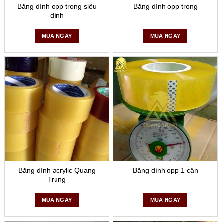
Băng dính opp trong siêu
Băng dính opp trong
dính
Bảo Quản:
Nên bảo quản ở nơi khô ráo, tránh ánh nắng
trực tiếp và nhiệt độ cao để không làm giảm chất lượng
MUA NGAY
MUA NGAY
keo.
Áp Dụng:
Đảm bảo bề mặt cần dán sạch sẽ và khô ráo
để tối ưu hóa độ bám dính của băng dính.
Sử Dụng Đúng Cách:
Khi sử dụng băng dính, nên căng
thẳng và áp dụng một lực nhất định để băng dính bám
chắc vào bề mặt.
Băng dính OPP là một giải pháp đóng gói hiệu quả, kinh tế
và được sử dụng rộng rãi trong nhiều ngành công nghiệp
khác nhau.
Băng dính acrylic Quang
Băng dính opp 1 cân
Trung
MUA NGAY
MUA NGAY