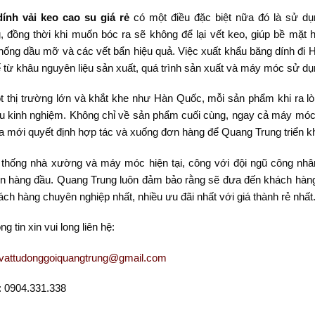
ính vải keo cao su giá rẻ
có một điều đặc biệt nữa đó là sử d
, đồng thời khi muốn bóc ra sẽ không để lại vết keo, giúp bề mặt
hống dầu mỡ và các vết bẩn hiệu quả. Việc xuất khẩu băng dính đi 
 từ khâu nguyên liệu sản xuất, quá trình sản xuất và máy móc sử dụ
t thị trường lớn và khắt khe như Hàn Quốc, mỗi sản phẩm khi ra lò 
u kinh nghiệm. Không chỉ về sản phẩm cuối cùng, ngay cả máy móc
a mới quyết định hợp tác và xuống đơn hàng để Quang Trung triển kh
 thống nhà xường và máy móc hiện tại, công với đội ngũ công nhân 
ên hàng đầu. Quang Trung luôn đảm bảo rằng sẽ đưa đến khách hàng
ch hàng chuyên nghiệp nhất, nhiều ưu đãi nhất với giá thành rẻ nhất
ng tin xin vui long liên hệ:
vattudonggoiquangtrung@gmail.com
: 0904.331.338