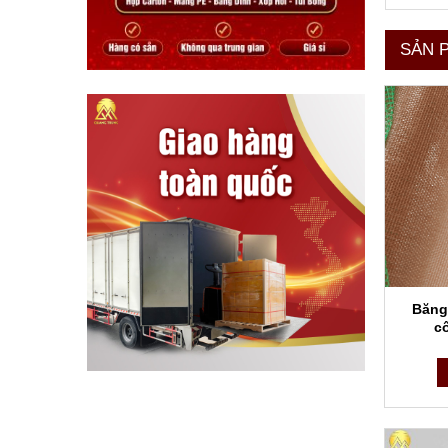
SẢN 
Băng
c