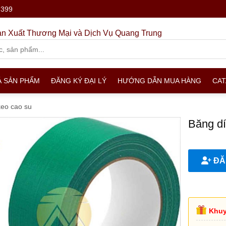
.399
n Xuất Thương Mại và Dịch Vụ Quang Trung
Ả SẢN PHẨM
ĐĂNG KÝ ĐẠI LÝ
HƯỚNG DẪN MUA HÀNG
CA
keo cao su
Băng dí
ĐĂN
Khuy