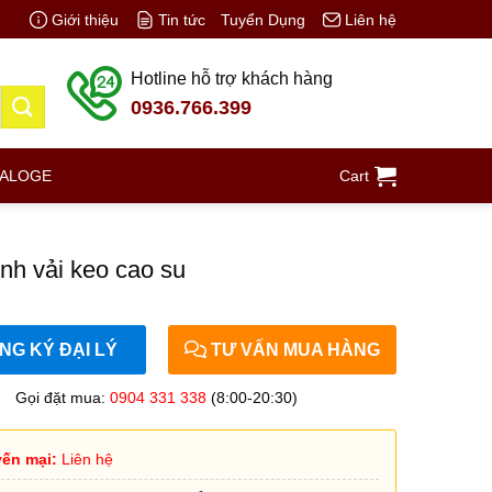
Giới thiệu
Tin tức
Tuyển Dụng
Liên hệ
Hotline hỗ trợ khách hàng
0936.766.399
TALOGE
Cart
nh vải keo cao su
G KÝ ĐẠI LÝ
TƯ VẤN MUA HÀNG
Gọi đặt mua:
0904 331 338
(8:00-20:30)
ến mại:
Liên hệ