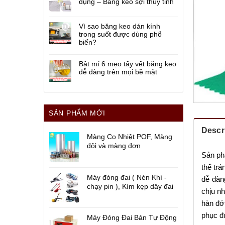
dụng – Băng keo sợi thủy tinh
Vì sao băng keo dán kính
trong suốt được dùng phổ
biến?
Bật mí 6 mẹo tẩy vết băng keo
dễ dàng trên mọi bề mặt
SẢN PHẨM MỚI
Descr
Màng Co Nhiệt POF, Màng
đôi và màng đơn
Sản ph
thể trá
Máy đóng đai ( Nén Khí -
dễ dàn
chạy pin ), Kìm kẹp dây đai
chịu nh
hàn đớ
phục đ
Máy Đóng Đai Bán Tự Động