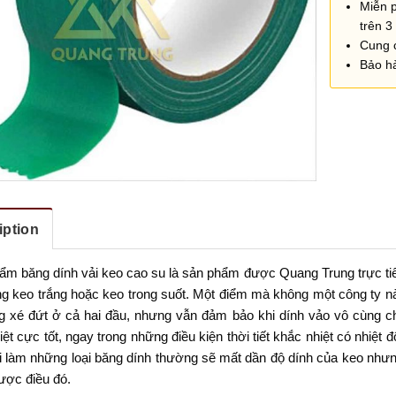
Miễn 
trên 3 
Cung 
Bảo h
iption
ẩm băng dính vải keo cao su
là sản phẩm được Quang Trung trực tiế
ng keo trắng hoặc keo trong suốt. Một điểm mà không một công ty nà
g xé đứt ở cả hai đầu, nhưng vẫn đảm bảo khi dính vảo vô cùng 
iệt cực tốt, ngay trong những điều kiện thời tiết khắc nhiệt có nhiệ
i làm những loại băng dính thường sẽ mất dần độ dính của keo như
ược điều đó.