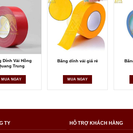
 Dính Vải Hồng
Băng dính vải giá rẻ
Băn
Quang Trung
MUA NGAY
MUA NGAY
G TY
HỖ TRỢ KHÁCH HÀNG