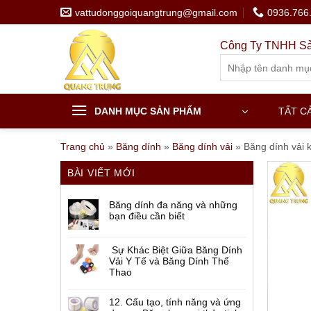
Skip
vattudonggoiquangtrung@gmail.com
0936.766
to
content
Công Ty TNHH Sả
Search
for:
DANH MỤC SẢN PHẨM
TẤT C
Trang chủ
»
Băng dính
»
Băng dính vải
»
Băng dính vải 
BÀI VIẾT MỚI
Băng dính đa năng và những
bạn điều cần biết
Sự Khác Biệt Giữa Băng Dính
Vải Y Tế và Băng Dính Thể
Thao
12. Cấu tạo, tính năng và ứng