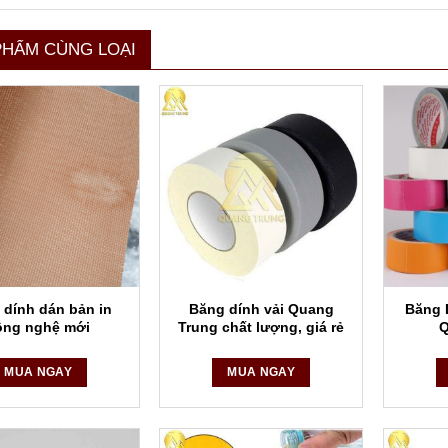
PHẨM CÙNG LOẠI
 dính dán bản in
Băng dính vải Quang
Băng 
ông nghệ mới
Trung chất lượng, giá rẻ
Q
MUA NGAY
MUA NGAY