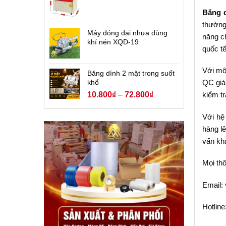
Băng d
thường
Máy đóng đai nhựa dùng
năng c
khí nén XQD-19
quốc tế
Với mộ
Băng dính 2 mặt trong suốt
khổ
QC già
10.800
₫
–
72.800
₫
kiểm tr
Với hệ
hàng l
vấn khá
Mọi thô
Email:
Hotline