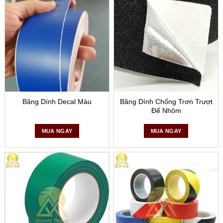
làm giảm độ bền và tính thẩm mỹ.
Thay Thế Định Kỳ:
Kiểm tra và thay thế băng dính định
kỳ để đảm bảo tính năng và độ rõ ràng của dấu hiệu.
Băng dính dán nền là một công cụ hữu ích trong việc duy trì
trật tự và an toàn tại nơi làm việc, đồng thời cung cấp một
giải pháp linh hoạt và dễ dàng triển khai cho việc quản lý
không gian.
Băng Dính Decal Màu
Băng Dính Chống Trơn Trượt
Đế Nhôm
MUA NGAY
MUA NGAY