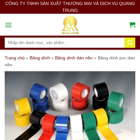
Skip
CÔNG TY TNHH SẢN XUẤT THƯƠNG MẠI VÀ DỊCH VỤ QUANG
TRUNG
to
content
Search
for:
Trang chủ
»
Băng dính
»
Băng dính dán nền
»
Băng dính pvc dán
nền