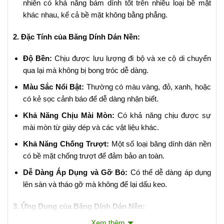
nhiên có khả năng bám dính tốt trên nhiều loại bề mặt
khác nhau, kể cả bề mặt không bằng phẳng.
2. Đặc Tính của Băng Dính Dán Nền:
Độ Bền:
Chịu được lưu lượng đi bộ và xe cộ di chuyển
qua lại mà không bị bong tróc dễ dàng.
Màu Sắc Nổi Bật:
Thường có màu vàng, đỏ, xanh, hoặc
có kẻ sọc cảnh báo để dễ dàng nhận biết.
Khả Năng Chịu Mài Mòn:
Có khả năng chịu được sự
mài mòn từ giày dép và các vật liệu khác.
Khả Năng Chống Trượt:
Một số loại băng dính dán nền
có bề mặt chống trượt để đảm bảo an toàn.
Dễ Dàng Áp Dụng và Gỡ Bỏ:
Có thể dễ dàng áp dụng
lên sàn và tháo gỡ mà không để lại dấu keo.
3. Ứng Dụng của Băng Dính Dán Nền:
Xem thêm
Xem thêm