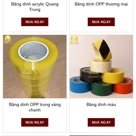
Băng dính acrylic Quang
Băng dính OPP thương mại
Trung
Bảo Quản:
Nên bảo quản ở nơi khô ráo, tránh ánh nắng
trực tiếp và nhiệt độ cao để không làm giảm chất lượng
MUA NGAY
MUA NGAY
keo.
Áp Dụng:
Đảm bảo bề mặt cần dán sạch sẽ và khô ráo
để tối ưu hóa độ bám dính của băng dính.
Sử Dụng Đúng Cách:
Khi sử dụng băng dính, nên căng
thẳng và áp dụng một lực nhất định để băng dính bám
chắc vào bề mặt.
Băng dính OPP là một giải pháp đóng gói hiệu quả, kinh tế
và được sử dụng rộng rãi trong nhiều ngành công nghiệp
khác nhau.
Băng dính OPP trong vàng
Băng dính màu
chanh
MUA NGAY
MUA NGAY