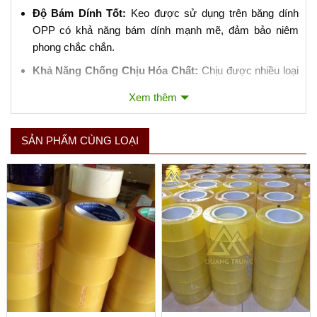
Độ Bám Dính Tốt:
Keo được sử dụng trên băng dính
OPP có khả năng bám dính mạnh mẽ, đảm bảo niêm
phong chắc chắn.
Khả Năng Chống Chịu Hóa Chất:
Chịu được nhiều loại
hóa chất và không dễ bị ảnh hưởng bởi dầu mỡ.
Xem thêm
3. Ứng Dụng của Băng Dính Đóng Gói OPP:
SẢN PHẨM CÙNG LOẠI
Niêm Phong Hộp Carton:
Là ứng dụng phổ biến nhất,
giúp đảm bảo hàng hóa không bị mở ra trong quá trình
vận chuyển.
Đóng Gói Sản Phẩm:
Bảo vệ sản phẩm khỏi bụi bẩn,
nước và các yếu tố môi trường khác.
Sử Dụng Trong Công Nghiệp:
Thích hợp cho việc đóng
gói tự động bằng máy móc do độ bền và khả năng chịu
lực tốt.
4. Lưu Ý Khi Sử Dụng Băng Dính Đóng Gói OPP: