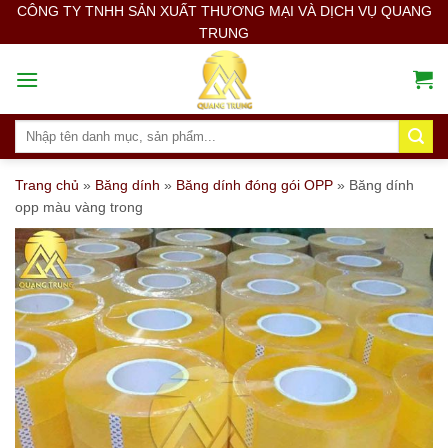
Skip
CÔNG TY TNHH SẢN XUẤT THƯƠNG MẠI VÀ DỊCH VỤ QUANG
TRUNG
to
content
Search
for:
Trang chủ
»
Băng dính
»
Băng dính đóng gói OPP
»
Băng dính
opp màu vàng trong