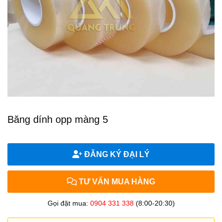
Băng dính opp màng 5
ĐĂNG KÝ ĐẠI LÝ
TƯ VẤN MUA HÀNG
Gọi đặt mua:
0904 331 338
(8:00-20:30)