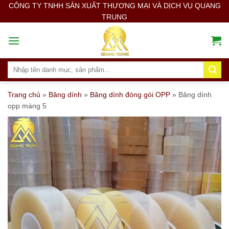
Skip
CÔNG TY TNHH SẢN XUẤT THƯƠNG MẠI VÀ DỊCH VỤ QUANG
TRUNG
to
content
Search
for:
Trang chủ
»
Băng dính
»
Băng dính đóng gói OPP
»
Băng dính
opp màng 5