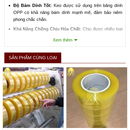
Độ Bám Dính Tốt:
Keo được sử dụng trên băng dính
OPP có khả năng bám dính mạnh mẽ, đảm bảo niêm
phong chắc chắn.
Khả Năng Chống Chịu Hóa Chất:
Chịu được nhiều loại
hóa chất và không dễ bị ảnh hưởng bởi dầu mỡ.
Xem thêm
3. Ứng Dụng của Băng Dính Đóng Gói OPP:
SẢN PHẨM CÙNG LOẠI
Niêm Phong Hộp Carton:
Là ứng dụng phổ biến nhất,
giúp đảm bảo hàng hóa không bị mở ra trong quá trình
vận chuyển.
Đóng Gói Sản Phẩm:
Bảo vệ sản phẩm khỏi bụi bẩn,
nước và các yếu tố môi trường khác.
Sử Dụng Trong Công Nghiệp:
Thích hợp cho việc đóng
gói tự động bằng máy móc do độ bền và khả năng chịu
lực tốt.
4. Lưu Ý Khi Sử Dụng Băng Dính Đóng Gói OPP: