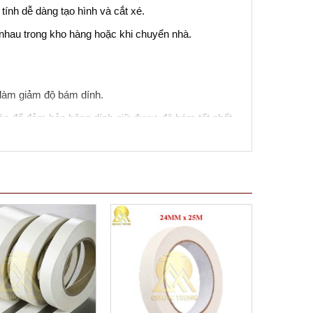
tính dễ dàng tạo hình và cắt xé.
 nhau trong kho hàng hoặc khi chuyển nhà.
 làm giảm độ bám dính.
ráo để đảm bảo băng dính giữ được độ bám tốt nhất.
ưng nó không phải là lựa chọn tốt nhất cho mọi tình
ải pháp đóng gói thân thiện với môi trường và có tính