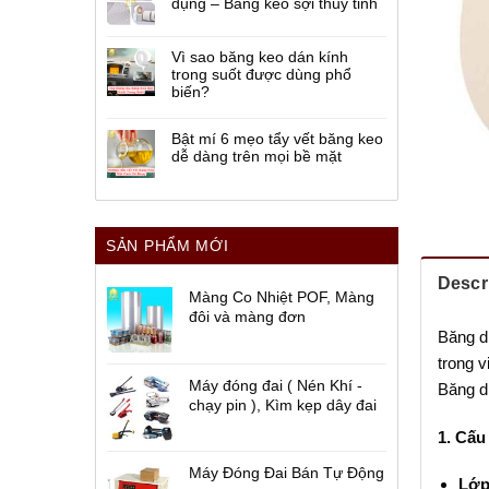
dụng – Băng keo sợi thủy tinh
Vì sao băng keo dán kính
trong suốt được dùng phổ
biến?
Bật mí 6 mẹo tẩy vết băng keo
dễ dàng trên mọi bề mặt
SẢN PHẨM MỚI
Descr
Màng Co Nhiệt POF, Màng
đôi và màng đơn
Băng dí
trong v
Máy đóng đai ( Nén Khí -
Băng dí
chạy pin ), Kìm kẹp dây đai
1. Cấu
Máy Đóng Đai Bán Tự Động
Lớp