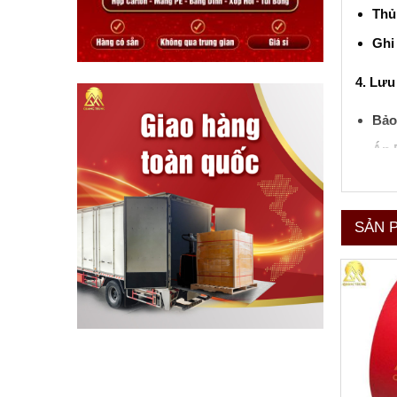
Thủ
Ghi
4. Lưu
Bảo
Áp 
Sử 
huốn
SẢN 
Băng dí
năng đ