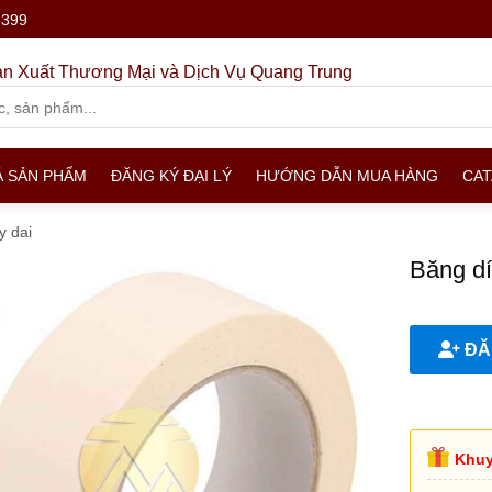
.399
n Xuất Thương Mại và Dịch Vụ Quang Trung
Ả SẢN PHẨM
ĐĂNG KÝ ĐẠI LÝ
HƯỚNG DẪN MUA HÀNG
CA
y dai
Băng dí
ĐĂN
Khuy