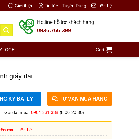
Giới thiệu
Tin tức
Tuyển Dụng
Liên hệ
Hotline hỗ trợ khách hàng
0936.766.399
TALOGE
Cart
nh giấy dai
G KÝ ĐẠI LÝ
TƯ VẤN MUA HÀNG
Gọi đặt mua:
0904 331 338
(8:00-20:30)
ến mại:
Liên hệ