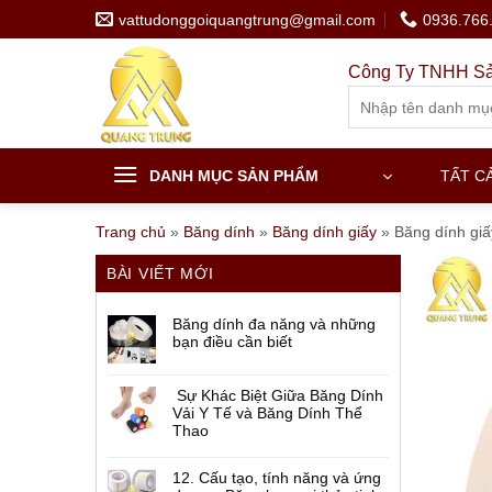
Skip
vattudonggoiquangtrung@gmail.com
0936.766
to
content
Công Ty TNHH Sả
Search
for:
DANH MỤC SẢN PHẨM
TẤT C
Trang chủ
»
Băng dính
»
Băng dính giấy
»
Băng dính giấ
BÀI VIẾT MỚI
Băng dính đa năng và những
bạn điều cần biết
Sự Khác Biệt Giữa Băng Dính
Vải Y Tế và Băng Dính Thể
Thao
12. Cấu tạo, tính năng và ứng