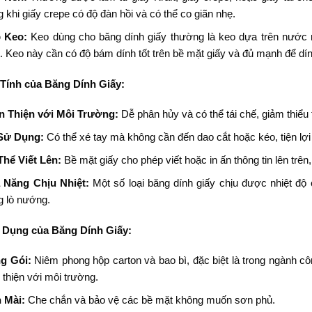
g khi giấy crepe có độ đàn hồi và có thể co giãn nhẹ.
 Keo:
Keo dùng cho băng dính giấy thường là keo dựa trên nước nh
. Keo này cần có độ bám dính tốt trên bề mặt giấy và đủ mạnh để dí
 Tính của Băng Dính Giấy:
n Thiện với Môi Trường:
Dễ phân hủy và có thể tái chế, giảm thiểu
Sử Dụng:
Có thể xé tay mà không cần đến dao cắt hoặc kéo, tiện lợi 
Thể Viết Lên:
Bề mặt giấy cho phép viết hoặc in ấn thông tin lên trên
 Năng Chịu Nhiệt:
Một số loại băng dính giấy chịu được nhiệt độ
g lò nướng.
 Dụng của Băng Dính Giấy:
g Gói:
Niêm phong hộp carton và bao bì, đặc biệt là trong ngành 
 thiện với môi trường.
 Mài:
Che chắn và bảo vệ các bề mặt không muốn sơn phủ.