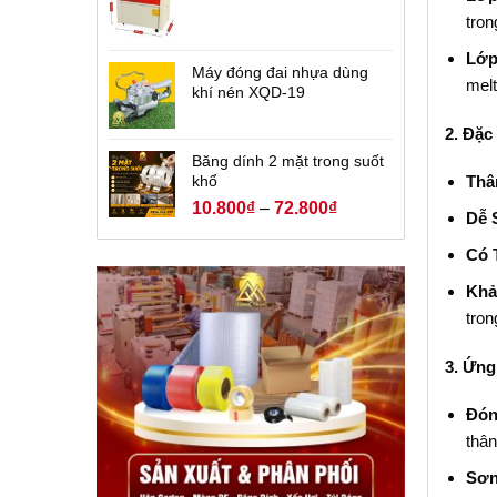
tron
Lớp
Máy đóng đai nhựa dùng
melt
khí nén XQD-19
2. Đặc
Băng dính 2 mặt trong suốt
khổ
Thâ
10.800
₫
–
72.800
₫
Dễ 
Có 
Khả
tron
3. Ứng
Đón
thân
Sơn