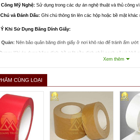
 Công Mỹ Nghệ:
Sử dụng trong các dự án nghệ thuật và thủ công vì 
 Chú và Đánh Dấu:
Ghi chú thông tin lên các hộp hoặc bề mặt khác
 Ý Khi Sử Dụng Băng Dính Giấy:
 Quản:
Nên bảo quản băng dính giấy ở nơi khô ráo để tránh ẩm ướt
Dụng:
Khi áp dụng băng dính, bề mặt cần dính phải sạch sẽ và khô 
Xem thêm
Dụng Đúng Mục Đích:
Mặc dù băng dính giấy có nhiều ứng dụng, nh
g, đặc biệt là trong điều kiện ẩm ướt hoặc cần độ bền cao.
PHẨM CÙNG LOẠI
nh giấy là một lựa chọn tuyệt vời cho những ai đang tìm kiếm một gi
a dụng.