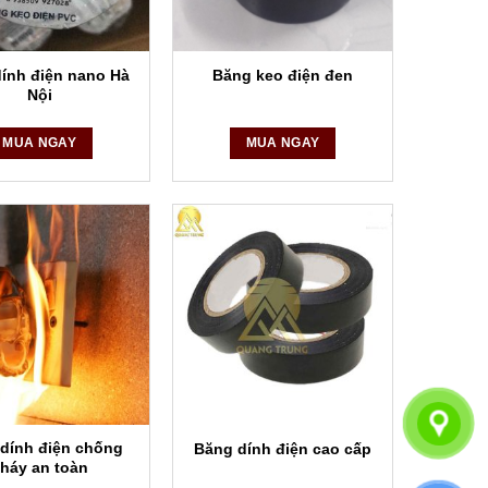
ính điện nano Hà
Băng keo điện đen
Nội
MUA NGAY
MUA NGAY
dính điện chống
Băng dính điện cao cấp
háy an toàn