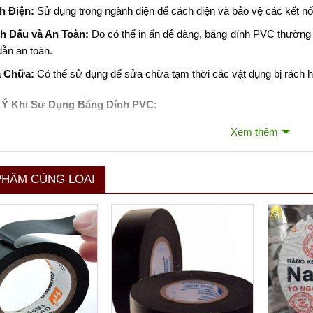
h Điện:
Sử dụng trong ngành điện để cách điện và bảo vệ các kết nố
h Dấu và An Toàn:
Do có thể in ấn dễ dàng, băng dính PVC thườn
dẫn an toàn.
 Chữa:
Có thể sử dụng để sửa chữa tạm thời các vật dụng bị rách 
 Ý Khi Sử Dụng Băng Dính PVC:
Xem thêm
 Quản:
Nên bảo quản băng dính PVC ở nơi khô ráo và tránh tiếp xúc
 lượng keo.
Dụng:
Đảm bảo bề mặt cần dán sạch sẽ và khô ráo để tối ưu hóa độ
PHẨM CÙNG LOẠI
Dụng Đúng Mục Đích:
Mặc dù băng dính PVC có nhiều ứng dụng, nh
g, đặc biệt là trong điều kiện ẩm ướt hoặc cần độ bền cao trong mô
ính PVC là một lựa chọn tuyệt vời cho những ai cần một giải pháp đ
ghiệp hoặc điện.