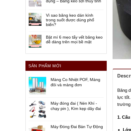
dụng – Băng keo sợi thủy tinh
Vì sao băng keo dán kính
trong suốt được dùng phổ
biến?
Bật mí 6 mẹo tẩy vết băng keo
dễ dàng trên mọi bề mặt
SẢN PHẨM MỚI
Descr
Màng Co Nhiệt POF, Màng
đôi và màng đơn
Băng d
lực tố
Máy đóng đai ( Nén Khí -
trường 
chạy pin ), Kìm kẹp dây đai
1. Cấu
Máy Đóng Đai Bán Tự Động
Lớp