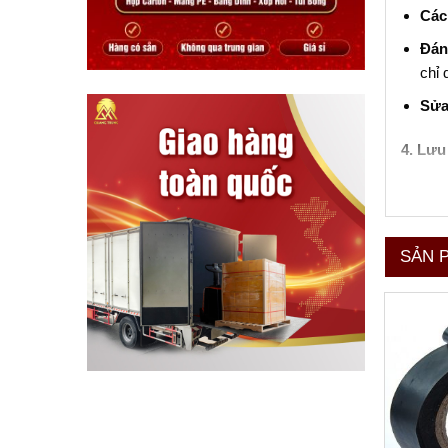
Các
Đán
chỉ 
Sửa
4. Lưu
Bảo
chất
Áp 
SẢN 
Sử 
huốn
Băng d
công n