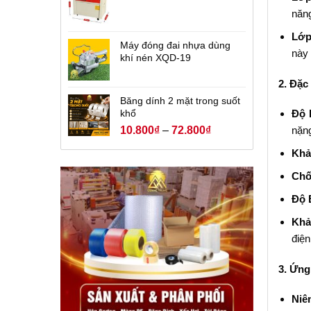
năn
Lớp
Máy đóng đai nhựa dùng
này 
khí nén XQD-19
2. Đặc
Băng dính 2 mặt trong suốt
khổ
Độ 
10.800
₫
–
72.800
₫
nặn
Khả
Chố
Độ 
Khả
điện
3. Ứng
Niê