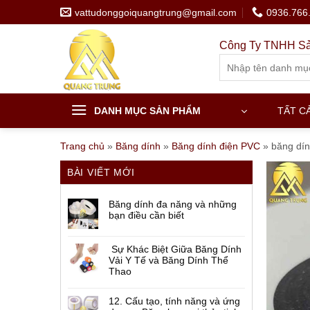
Skip
vattudonggoiquangtrung@gmail.com
0936.766
to
content
Công Ty TNHH Sả
Search
for:
DANH MỤC SẢN PHẨM
TẤT C
Trang chủ
»
Băng dính
»
Băng dính điện PVC
»
băng dín
BÀI VIẾT MỚI
Băng dính đa năng và những
bạn điều cần biết
Sự Khác Biệt Giữa Băng Dính
Vải Y Tế và Băng Dính Thể
Thao
12. Cấu tạo, tính năng và ứng