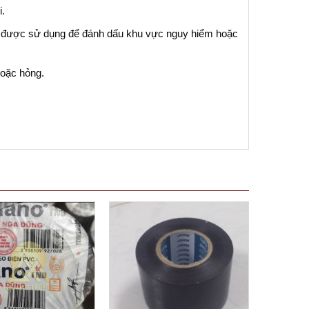
i.
g được sử dụng để đánh dấu khu vực nguy hiểm hoặc
hoặc hỏng.
 trực tiếp với ánh nắng mặt trời để không làm giảm
 bám dính của băng dính.
ưng nó không phải là lựa chọn tốt nhất cho mọi tình
i trường có hóa chất mạnh.
óng gói bền và đa năng, đặc biệt trong các ứng dụng