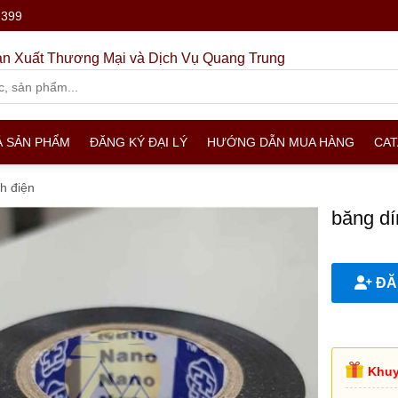
.399
n Xuất Thương Mại và Dịch Vụ Quang Trung
Ả SẢN PHẨM
ĐĂNG KÝ ĐẠI LÝ
HƯỚNG DẪN MUA HÀNG
CA
h điện
băng dí
ĐĂN
Khuy