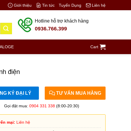
Giới thiệu
Tin tức
Tuyển Dụng
Liên hệ
Hotline hỗ trợ khách hàng
0936.766.399
TALOGE
Cart
nh điện
G KÝ ĐẠI LÝ
TƯ VẤN MUA HÀNG
Gọi đặt mua:
0904 331 338
(8:00-20:30)
ến mại:
Liên hệ