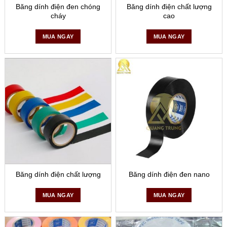
Băng dính điện đen chóng
Băng dính điện chất lượng
cháy
cao
MUA NGAY
MUA NGAY
Khả năng nhịu nhiệt độ được thể hiện ở việc sản phẩm có thể
sử dụng trong môi trường nhiệt độ lên tới 150 độ C. Băng keo
cách điện cho các dây dẫn có phạm vi cường độ dòng điện sử
Lớp keo dính sử dụng là
dụng được khuyến cáo dưới 600V.
keo cao su, thành phần này giúp cho băng dính có độ bám
dính mạnh mẽ tránh việc bong tróc khi sử dụng trong thời
gian dài. Ngoài ra sản phẩm còn có khả năng chịu đựng thời
Băng dính điện chất lượng
Băng dính điện đen nano
tiết khắc nghiệt khi được sử dụng ở điều kiện ngoài trời.
MUA NGAY
MUA NGAY
Mua băng keo điện chống cháy ở đâu
Băng dán điện chống cháy
Quang Trung đảm bảo độ cách