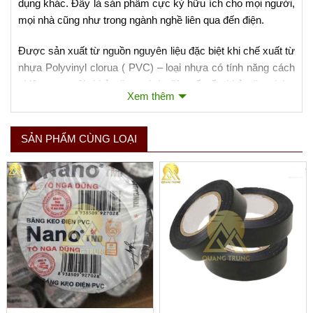
dụng khác. Đây là sản phẩm cực kỳ hữu ích cho mọi người,
mọi nhà cũng như trong ngành nghề liên qua đến điện.
Được sản xuất từ nguồn nguyên liệu đặc biệt khi chế xuất từ
nhựa Polyvinyl clorua ( PVC) – loại nhựa có tính năng cách
nhiệt vượt trội, khả năng cách điện rất tốt, khả năng bám
Xem thêm
dính tuyệt vời trên mọi chất liệu và nhiều bề mặt khác nhau.
Sản phẩm băng keo điện pvc dùng để bọc, cách điện cho
các chi tiết điện tử hoặc các mạch hở dây điện.
SẢN PHẨM CÙNG LOẠI
Xem thêm