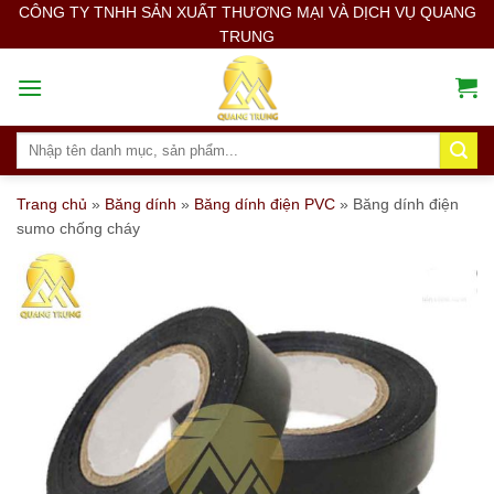
Skip
CÔNG TY TNHH SẢN XUẤT THƯƠNG MẠI VÀ DỊCH VỤ QUANG
TRUNG
to
content
Search
for:
Trang chủ
»
Băng dính
»
Băng dính điện PVC
»
Băng dính điện
sumo chống cháy